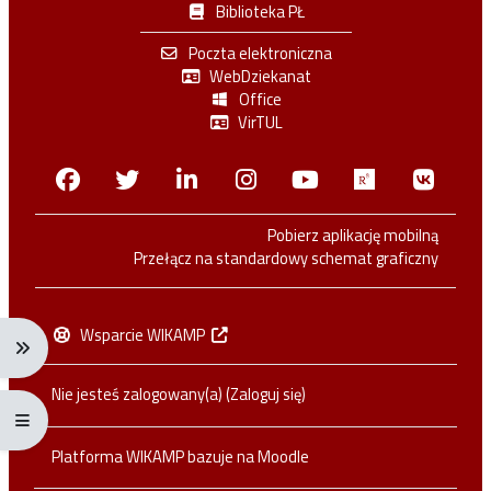
Biblioteka PŁ
Poczta elektroniczna
WebDziekanat
Office
VirTUL
Facebook
Twitter
Linkedin
Instagram
Youtube
Researchga
VK.c
Pobierz aplikację mobilną
Przełącz na standardowy schemat graficzny
Wsparcie WIKAMP
Rozwiń menu nawigacji: Ctrl + Alt + →
Nie jesteś zalogowany(a) (
Zaloguj się
)
Rozwiń menu pełnoekranowe: Ctrl + Alt + f
Platforma WIKAMP bazuje na
Moodle