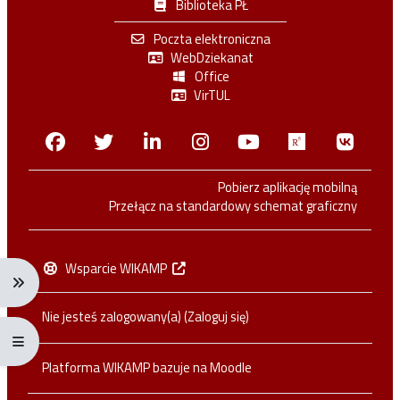
Biblioteka PŁ
Poczta elektroniczna
WebDziekanat
Office
VirTUL
Facebook
Twitter
Linkedin
Instagram
Youtube
Researchga
VK.c
Pobierz aplikację mobilną
Przełącz na standardowy schemat graficzny
Wsparcie WIKAMP
Rozwiń menu nawigacji: Ctrl + Alt + →
Nie jesteś zalogowany(a) (
Zaloguj się
)
Rozwiń menu pełnoekranowe: Ctrl + Alt + f
Platforma WIKAMP bazuje na
Moodle