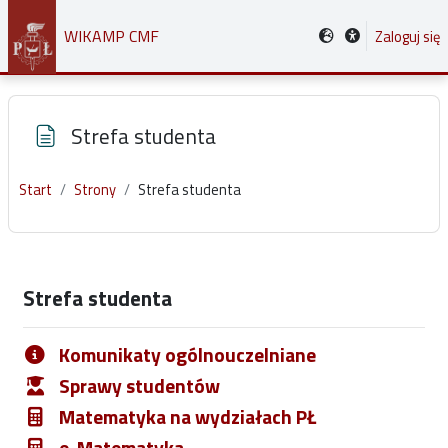
Przejdź do głównej zawartości
WIKAMP CMF
Zaloguj się
Strefa studenta
Start
Strony
Strefa studenta
Wymagania zaliczenia
Strefa studenta
Komunikaty ogólnouczelniane
Sprawy studentów
Matematyka na wydziałach PŁ
e-Matematyka