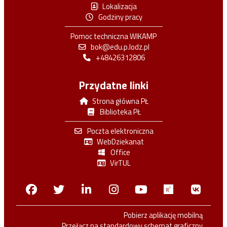
Lokalizacja
Godziny pracy
Pomoc techniczna WIKAMP
bok@edu.p.lodz.pl
+48426312806
Przydatne linki
Strona główna PŁ
Biblioteka PŁ
Poczta elektroniczna
WebDziekanat
Office
VirTUL
Facebook
Twitter
Linkedin
Instagram
Youtube
Researchga
VK.c
Pobierz aplikację mobilną
Przełącz na standardowy schemat graficzny